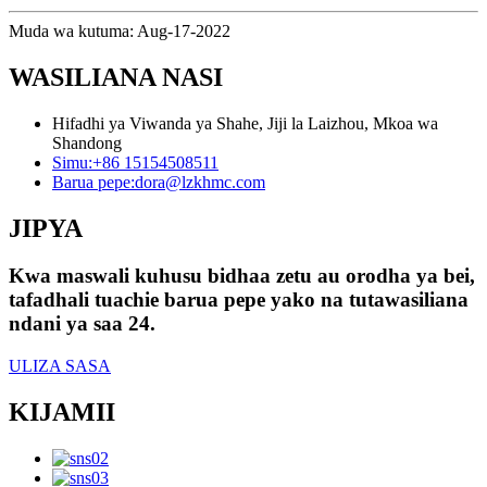
Muda wa kutuma: Aug-17-2022
WASILIANA NASI
Hifadhi ya Viwanda ya Shahe, Jiji la Laizhou, Mkoa wa
Shandong
Simu:
+86 15154508511
Barua pepe:
dora@lzkhmc.com
JIPYA
Kwa maswali kuhusu bidhaa zetu au orodha ya bei,
tafadhali tuachie barua pepe yako na tutawasiliana
ndani ya saa 24.
ULIZA SASA
KIJAMII