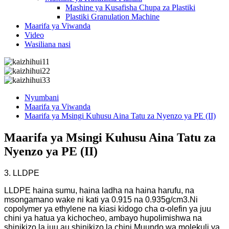
Mashine ya Kusafisha Chupa za Plastiki
Plastiki Granulation Machine
Maarifa ya Viwanda
Video
Wasiliana nasi
Nyumbani
Maarifa ya Viwanda
Maarifa ya Msingi Kuhusu Aina Tatu za Nyenzo ya PE (II)
Maarifa ya Msingi Kuhusu Aina Tatu za
Nyenzo ya PE (II)
3. LLDPE
LLDPE haina sumu, haina ladha na haina harufu, na
msongamano wake ni kati ya 0.915 na 0.935g/cm3.Ni
copolymer ya ethylene na kiasi kidogo cha α-olefin ya juu
chini ya hatua ya kichocheo, ambayo hupolimishwa na
shinikizo la juu au shinikizo la chini.Muundo wa molekuli ya