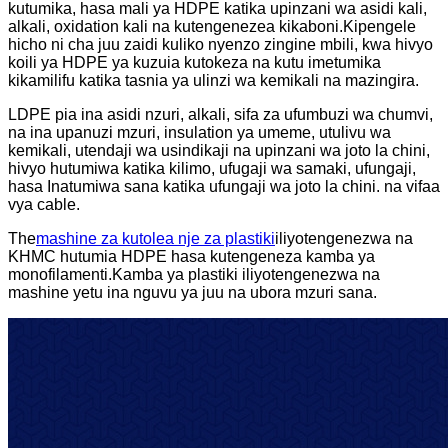
kutumika, hasa mali ya HDPE katika upinzani wa asidi kali,
alkali, oxidation kali na kutengenezea kikaboni.Kipengele
hicho ni cha juu zaidi kuliko nyenzo zingine mbili, kwa hivyo
koili ya HDPE ya kuzuia kutokeza na kutu imetumika
kikamilifu katika tasnia ya ulinzi wa kemikali na mazingira.
LDPE pia ina asidi nzuri, alkali, sifa za ufumbuzi wa chumvi,
na ina upanuzi mzuri, insulation ya umeme, utulivu wa
kemikali, utendaji wa usindikaji na upinzani wa joto la chini,
hivyo hutumiwa katika kilimo, ufugaji wa samaki, ufungaji,
hasa Inatumiwa sana katika ufungaji wa joto la chini. na vifaa
vya cable.
The
mashine za kutolea nje za plastiki
iliyotengenezwa na
KHMC hutumia HDPE hasa kutengeneza kamba ya
monofilamenti.Kamba ya plastiki iliyotengenezwa na
mashine yetu ina nguvu ya juu na ubora mzuri sana.