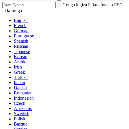
Gonga ingiza ili kutafuta au ESC
ili kufunga
English
French
German
Portuguese
Spanish
Russian
Japanese
Korean
Arabic
Irish
Greek
Turkish
Italian
Danish
Romanian
Indonesian
Czech
Afrikaans
Swedish
Polish
Basque