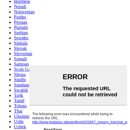
Burmese
Nepali
Norwegian
Pashto
Persian
Punjabi
Serbian
Sesotho
Sinhala
Slovak
Slovenian
Somali
Samoan
Scots Gaelic
Shona
Sindhi
Sundanese
Swahili
Tajik
Tamil
Telugu
Thai
Ukrainian
Urdu
Uzbek