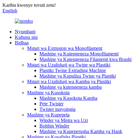
Karibu kwenye tovuti zetu!
English
Nyumbani
Kuhusu sisi
Bidhaa
Mstari wa Extrusion wa Monofilament
Mashine ya Kutengeneza Monofilamenti
Mashine ya Kutengeneza Filamenti kwa Brashi
Mstari wa Uzalishaji wa Twine wa Plastiki
Plastiki Twine Extruding Machine
Mashine ya Kupuliza Twine ya Plastiki
Mstari wa Uzalishaji wa Kamba ya Plastiki
Mashine ya kutengeneza kamba
Mashine ya Kusokota
Mashine ya Kusokota Kamba
Pete Twister
Twister inayoingia
Mashine ya Kupepeta
Winder ya Mpira wa Uzi
Bobbin Winder
Mashine ya Kupeperusha Kamba ya Hank
Mashine ya Kusafisha Plastiki