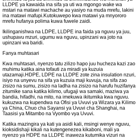
LLDPE ya kawaida ina sifa ya uti wa mgongo wake wa
mstari na matawi machache au yasiyo na muda mrefu, lakini
ina matawi mafupi.Kutokuwepo kwa matawi ya mnyororo
mrefu hufanya polima kuwa fuwele zaidi.
Ikilinganishwa na LDPE, LLDPE ina faida ya nguvu ya juu,
ushupavu mzuri, ugumu wa nguvu, upinzani wa joto na
upinzani wa baridi.
Fanya muhtasari
Kwa muhtasari, nyenzo tatu zilizo hapo juu hucheza kazi zao
muhimu katika aina tofauti za miradi ya kuzuia
utazamaji.HDPE, LDPE na LLDPE zote zina insulation nzuri,
isiyo na unyevu na sifa ya kuzuia maji kuvuja, na sifa zao
zisizo na sumu, zisizo na ladha na zisizo na harufu huzifanya
zitumike sana katika kilimo, ufugaji wa samaki, maziwa ya
bandia, hifadhi, na mito, na imekuwa ikitumika kwa nguvu.
kukuzwa na kupendwa na Ofisi ya Uvuvi ya Wizara ya Kilimo
ya China, Chuo cha Sayansi ya Uvuvi cha Shanghai, na
Taasisi ya Mitambo na Vyombo vya Uvuvi.
Katika mazingira ya kati ya asidi kali, msingi wenye nguvu,
kioksidishaji kikali na kutengenezea kikaboni, mali ya
nyenzo ya HDPE na LLDPE inaweza kutumika vizuri na