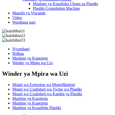
Mashine ya Kusafisha Chupa za Plastiki
Plastiki Granulation Machine
Maarifa ya Viwanda
Video
Wasiliana nasi
Nyumbani
Bidhaa
Mashine ya Kupepeta
Winder ya Mpira wa Uzi
Winder ya Mpira wa Uzi
Mstari wa Extrusion wa Monofilament
Mstari wa Uzalishaji wa Twine wa Plastiki
Mstari wa Uzalishaji wa Kamba ya Plastiki
Mashine ya Kusokota
Mashine ya Kupepeta
Mashine ya Kusafisha Plastiki