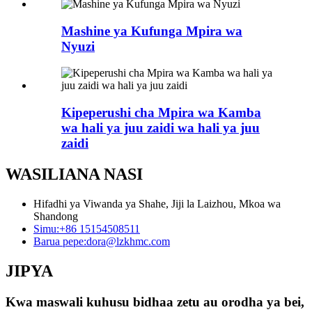
Mashine ya Kufunga Mpira wa
Nyuzi
Kipeperushi cha Mpira wa Kamba
wa hali ya juu zaidi wa hali ya juu
zaidi
WASILIANA NASI
Hifadhi ya Viwanda ya Shahe, Jiji la Laizhou, Mkoa wa
Shandong
Simu:
+86 15154508511
Barua pepe:
dora@lzkhmc.com
JIPYA
Kwa maswali kuhusu bidhaa zetu au orodha ya bei,