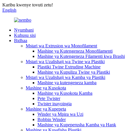
Karibu kwenye tovuti zetu!
English
Nyumbani
Kuhusu sisi
Bidhaa
Mstari wa Extrusion wa Monofilament
Mashine ya Kutengeneza Monofilamenti
Mashine ya Kutengeneza Filamenti kwa Brashi
Mstari wa Uzalishaji wa Twine wa Plastiki
Plastiki Twine Extruding Machine
Mashine ya Kupuliza Twine ya Plastiki
Mstari wa Uzalishaji wa Kamba ya Plastiki
Mashine ya kutengeneza kamba
Mashine ya Kusokota
Mashine ya Kusokota Kamba
Pete Twister
Twister inayoingia
Mashine ya Kupepeta
Winder ya Mpira wa Uzi
Bobbin Winder
Mashine ya Kupeperusha Kamba ya Hank
Mashine ya Kusafisha Plastiki