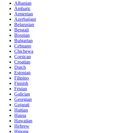
Albanian
Amharic
Armenian
Azerbaijani
Belarusian
Bengali
Bosnian
Bulgarian
Cebuano
Chichewa
Corsican
Croatian
Dutch
Estonian
Filipino
Finnish
Frisian
Galician
Georgian
Gujarati
Haitian
Hausa
Hawaiian
Hebrew
Hmong