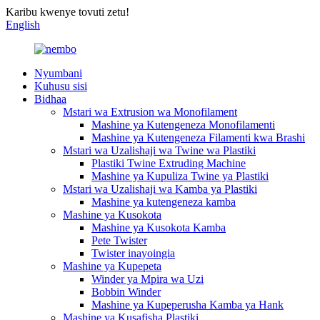
Karibu kwenye tovuti zetu!
English
Nyumbani
Kuhusu sisi
Bidhaa
Mstari wa Extrusion wa Monofilament
Mashine ya Kutengeneza Monofilamenti
Mashine ya Kutengeneza Filamenti kwa Brashi
Mstari wa Uzalishaji wa Twine wa Plastiki
Plastiki Twine Extruding Machine
Mashine ya Kupuliza Twine ya Plastiki
Mstari wa Uzalishaji wa Kamba ya Plastiki
Mashine ya kutengeneza kamba
Mashine ya Kusokota
Mashine ya Kusokota Kamba
Pete Twister
Twister inayoingia
Mashine ya Kupepeta
Winder ya Mpira wa Uzi
Bobbin Winder
Mashine ya Kupeperusha Kamba ya Hank
Mashine ya Kusafisha Plastiki