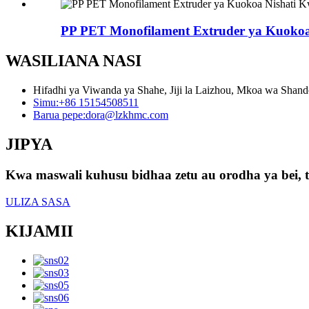
PP PET Monofilament Extruder ya Kuokoa
WASILIANA NASI
Hifadhi ya Viwanda ya Shahe, Jiji la Laizhou, Mkoa wa Shan
Simu:
+86 15154508511
Barua pepe:
dora@lzkhmc.com
JIPYA
Kwa maswali kuhusu bidhaa zetu au orodha ya bei, ta
ULIZA SASA
KIJAMII