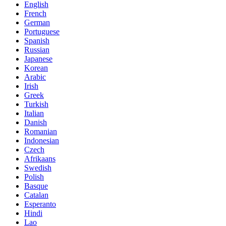
English
French
German
Portuguese
Spanish
Russian
Japanese
Korean
Arabic
Irish
Greek
Turkish
Italian
Danish
Romanian
Indonesian
Czech
Afrikaans
Swedish
Polish
Basque
Catalan
Esperanto
Hindi
Lao