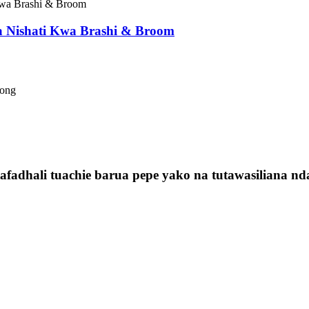
 Nishati Kwa Brashi & Broom
dong
fadhali tuachie barua pepe yako na tutawasiliana nda