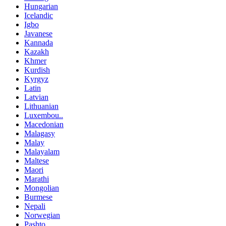
Hungarian
Icelandic
Igbo
Javanese
Kannada
Kazakh
Khmer
Kurdish
Kyrgyz
Latin
Latvian
Lithuanian
Luxembou..
Macedonian
Malagasy
Malay
Malayalam
Maltese
Maori
Marathi
Mongolian
Burmese
Nepali
Norwegian
Pashto