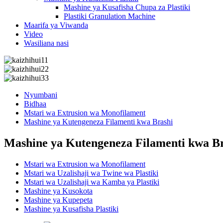
Mashine ya Kusafisha Chupa za Plastiki
Plastiki Granulation Machine
Maarifa ya Viwanda
Video
Wasiliana nasi
Nyumbani
Bidhaa
Mstari wa Extrusion wa Monofilament
Mashine ya Kutengeneza Filamenti kwa Brashi
Mashine ya Kutengeneza Filamenti kwa B
Mstari wa Extrusion wa Monofilament
Mstari wa Uzalishaji wa Twine wa Plastiki
Mstari wa Uzalishaji wa Kamba ya Plastiki
Mashine ya Kusokota
Mashine ya Kupepeta
Mashine ya Kusafisha Plastiki