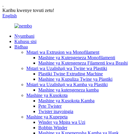
.
Karibu kwenye tovuti zetu!
English
Nyumbani
Kuhusu sisi
Bidhaa
Mstari wa Extrusion wa Monofilament
Mashine ya Kutengeneza Monofilamenti
Mashine ya Kutengeneza Filamenti kwa Brashi
Mstari wa Uzalishaji wa Twine wa Plastiki
Plastiki Twine Extruding Machine
Mashine ya Kupuliza Twine ya Plastiki
Mstari wa Uzalishaji wa Kamba ya Plastiki
Mashine ya kutengeneza kamba
Mashine ya Kusokota
Mashine ya Kusokota Kamba
Pete Twister
Twister inayoingia
Mashine ya Kupepeta
Winder ya Mpira wa Uzi
Bobbin Winder
Mashine ya Kupeperusha Kamba ya Hank