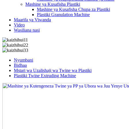
Mashine ya Kusafisha Plastiki
Mashine ya Kusafisha Chupa za Plastiki
Plastiki Granulation Machine
Maarifa ya Viwanda
Video
Wasiliana nasi
Nyumbani
Bidhaa
Mstari wa Uzalishaji wa Twine wa Plastiki
Plastiki Twine Extruding Machine